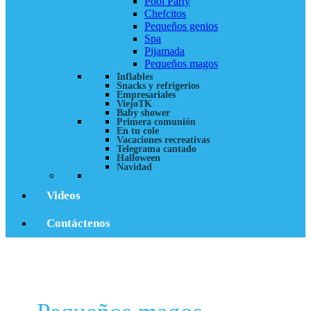
Pool Party
Chefcitos
Pequeños genios
Spa
Pijamada
Pequeños magos
Inflables
Snacks y refrigerios
Empresariales
ViejoTK
Baby shower
Primera comunión
En tu cole
Vacaciones recreativas
Telegrama cantado
Halloween
Navidad
Videos
Contáctenos